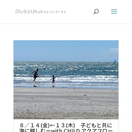
８／１４(金)←１３(木) 子どもと共に
海に親しむーwith CHILD アクアフロー