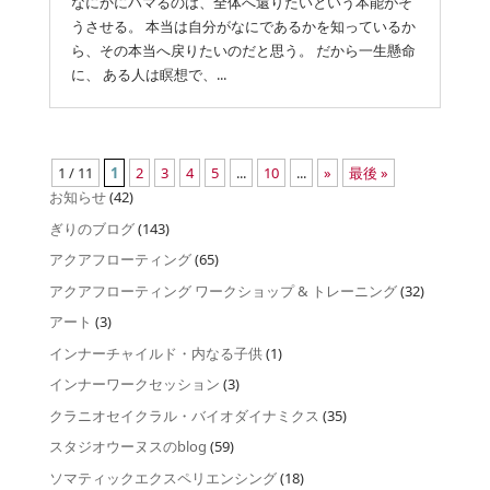
なにかにハマるのは、全体へ還りたいという本能がそ
うさせる。 本当は自分がなにであるかを知っているか
ら、その本当へ戻りたいのだと思う。 だから一生懸命
に、 ある人は瞑想で、...
1 / 11
1
2
3
4
5
...
10
...
»
最後 »
お知らせ
(42)
ぎりのブログ
(143)
アクアフローティング
(65)
アクアフローティング ワークショップ & トレーニング
(32)
アート
(3)
インナーチャイルド・内なる子供
(1)
インナーワークセッション
(3)
クラニオセイクラル・バイオダイナミクス
(35)
スタジオウーヌスのblog
(59)
ソマティックエクスペリエンシング
(18)