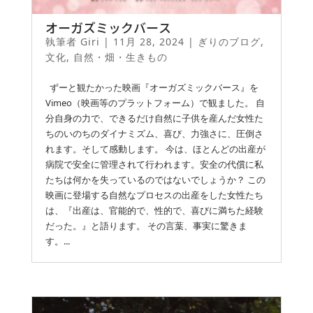
オーガズミックバース
執筆者
Giri
|
11月 28, 2024
|
ぎりのブログ
,
文化
,
自然・畑・生きもの
ずーと観たかった映画『オーガズミックバース』を
Vimeo（映画等のプラットフォーム）で観ました。 自
分自身の力で、できるだけ自然に子供を産んだ女性た
ちのいのちのダイナミズム、喜び、力強さに、圧倒さ
れます。そして感動します。 今は、ほとんどの出産が
病院で安全に管理されて行われます。安全の代償に私
たちは何かを失っているのではないでしょうか？ この
映画に登場する自然なプロセスの出産をした女性たち
は、『出産は、官能的で、性的で、喜びに満ちた経験
だった。』と語ります。 その言葉、事実に驚きま
す。...