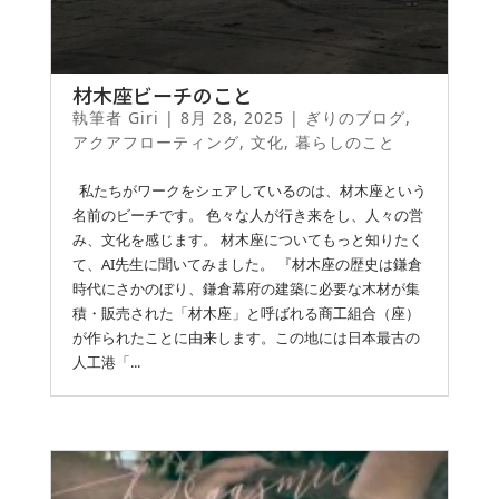
材木座ビーチのこと
執筆者
Giri
|
8月 28, 2025
|
ぎりのブログ
,
アクアフローティング
,
文化
,
暮らしのこと
私たちがワークをシェアしているのは、材木座という
名前のビーチです。 色々な人が行き来をし、人々の営
み、文化を感じます。 材木座についてもっと知りたく
て、AI先生に聞いてみました。 『材木座の歴史は鎌倉
時代にさかのぼり、鎌倉幕府の建築に必要な木材が集
積・販売された「材木座」と呼ばれる商工組合（座）
が作られたことに由来します。この地には日本最古の
人工港「...