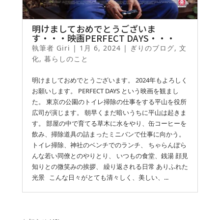
明けましておめでとうございま
す・・・映画PERFECT DAYS・・・
執筆者
Giri
|
1月 6, 2024
|
ぎりのブログ
,
文
化
,
暮らしのこと
明けましておめでとうございます。 2024年もよろしく
お願いします。 PERFECT DAYS という映画を観まし
た。 東京の公園のトイレ掃除の仕事をする平山を役所
広司が演じます。 朝早くまだ暗いうちに平山は起きま
す。 部屋の中で育てる草木に水をやり、缶コーヒーを
飲み、掃除道具の詰まったミニバンで仕事に向かう。
トイレ掃除、神社のベンチでのランチ、 ちゃらんぽら
んな若い同僚とのやりとり、 いつもの食堂、銭湯 顔見
知りとの微笑みの挨拶、 繰り返される日常 ありふれた
光景 こんな日々がとても清々しく、美しい、...