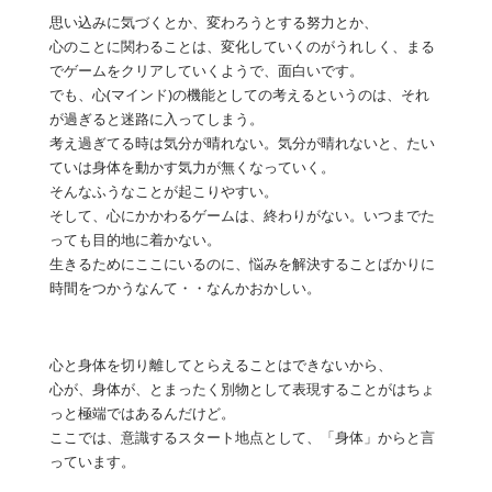
思い込みに気づくとか、変わろうとする努力とか、
心のことに関わることは、変化していくのがうれしく、まる
でゲームをクリアしていくようで、面白いです。
でも、心(マインド)の機能としての考えるというのは、それ
が過ぎると迷路に入ってしまう。
考え過ぎてる時は気分が晴れない。気分が晴れないと、たい
ていは身体を動かす気力が無くなっていく。
そんなふうなことが起こりやすい。
そして、心にかかわるゲームは、終わりがない。いつまでた
っても目的地に着かない。
生きるためにここにいるのに、悩みを解決することばかりに
時間をつかうなんて・・なんかおかしい。
心と身体を切り離してとらえることはできないから、
心が、身体が、とまったく別物として表現することがはちょ
っと極端ではあるんだけど。
ここでは、意識するスタート地点として、「身体」からと言
っています。