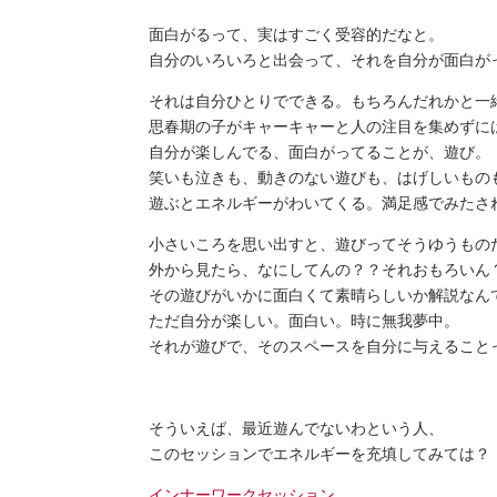
面白がるって、実はすごく受容的だなと。
自分のいろいろと出会って、それを自分が面白が
それは自分ひとりでできる。もちろんだれかと一
思春期の子がキャーキャーと人の注目を集めずに
自分が楽しんでる、面白がってることが、遊び。
笑いも泣きも、動きのない遊びも、はげしいもの
遊ぶとエネルギーがわいてくる。満足感でみたさ
小さいころを思い出すと、遊びってそうゆうもの
外から見たら、なにしてんの？？それおもろいん
その遊びがいかに面白くて素晴らしいか解説なん
ただ自分が楽しい。面白い。時に無我夢中。
それが遊びで、そのスペースを自分に与えること
そういえば、最近遊んでないわという人、
このセッションでエネルギーを充填してみては？
インナーワークセッション