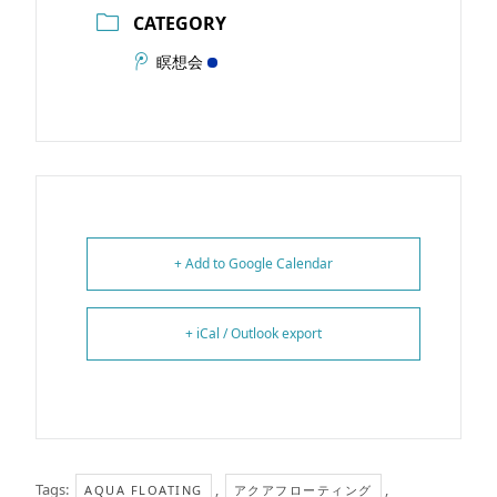
CATEGORY
瞑想会
+ Add to Google Calendar
+ iCal / Outlook export
Tags:
,
,
AQUA FLOATING
アクアフローティング