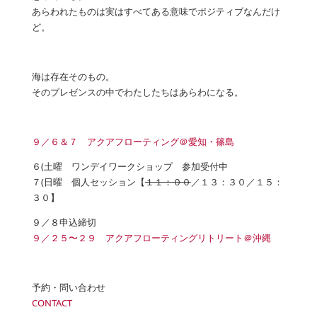
あらわれたものは実はすべてある意味でポジティブなんだけ
ど。
海は存在そのもの。
そのプレゼンスの中でわたしたちはあらわになる。
９／６＆７ アクアフローティング＠愛知・篠島
６(土曜 ワンデイワークショップ 参加受付中
７(日曜 個人セッション【
１１：００
／１３：３０／１５：
３０】
９／８申込締切
９／２５〜２９ アクアフローティングリトリート＠沖縄
予約・問い合わせ
CONTACT