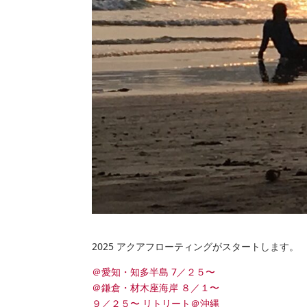
2025 アクアフローティングがスタートします。
＠愛知・知多半島 7／２５〜
＠鎌倉・材木座海岸 ８／１〜
９／２５〜 リトリート＠沖縄