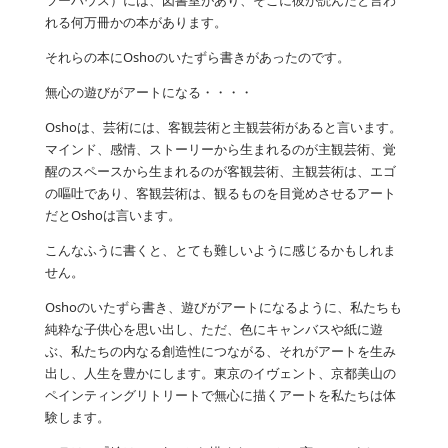
ツーハウス）には、図書室があり、そこに彼が読んだと言わ
れる何万冊かの本があります。
それらの本にOshoのいたずら書きがあったのです。
無心の遊びがアートになる・・・・
Oshoは、芸術には、客観芸術と主観芸術があると言います。
マインド、感情、ストーリーから生まれるのが主観芸術、覚
醒のスペースから生まれるのが客観芸術、主観芸術は、エゴ
の嘔吐であり、客観芸術は、観るものを目覚めさせるアート
だとOshoは言います。
こんなふうに書くと、とても難しいように感じるかもしれま
せん。
Oshoのいたずら書き、遊びがアートになるように、私たちも
純粋な子供心を思い出し、ただ、色にキャンバスや紙に遊
ぶ、私たちの内なる創造性につながる、それがアートを生み
出し、人生を豊かにします。東京のイヴェント、京都美山の
ペインティングリトリートで無心に描くアートを私たちは体
験します。