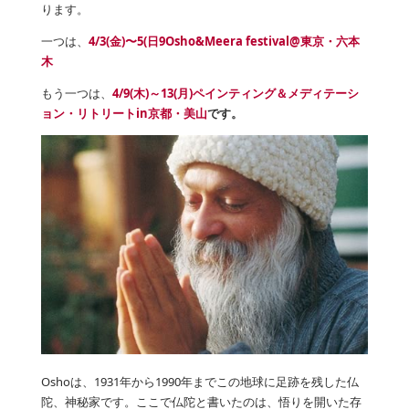
ります。
一つは、
4/3(金)〜5(日9Osho&Meera festival@東京・六本
木
もう一つは、
4/9(木)～13(月)ペインティング＆メディテーシ
ョン・リトリートin
京都・美山
です。
Oshoは、1931年から1990年までこの地球に足跡を残した仏
陀、神秘家です。ここで仏陀と書いたのは、悟りを開いた存