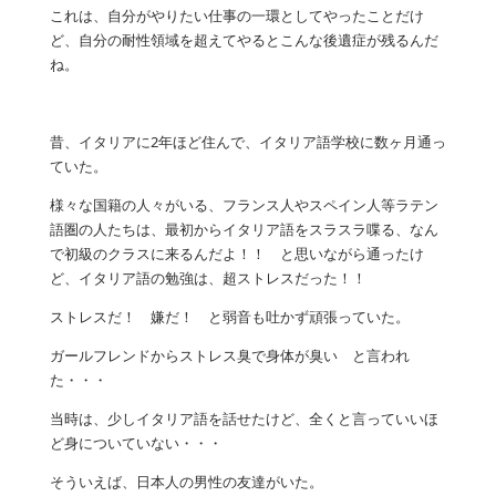
これは、自分がやりたい仕事の一環としてやったことだけ
ど、自分の耐性領域を超えてやるとこんな後遺症が残るんだ
ね。
昔、イタリアに2年ほど住んで、イタリア語学校に数ヶ月通っ
ていた。
様々な国籍の人々がいる、フランス人やスペイン人等ラテン
語圏の人たちは、最初からイタリア語をスラスラ喋る、なん
で初級のクラスに来るんだよ！！ と思いながら通ったけ
ど、イタリア語の勉強は、超ストレスだった！！
ストレスだ！ 嫌だ！ と弱音も吐かず頑張っていた。
ガールフレンドからストレス臭で身体が臭い と言われ
た・・・
当時は、少しイタリア語を話せたけど、全くと言っていいほ
ど身についていない・・・
そういえば、日本人の男性の友達がいた。