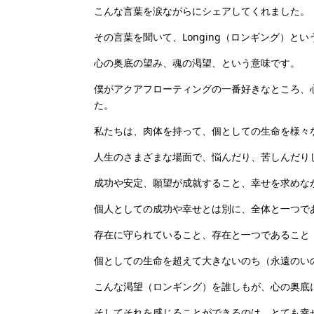
こんな言葉を涙ながらにシェアしてくれました。
その言葉を聞いて、Longing（ロンギング）と
心の奥底の望み、魂の渇望、という意味です。
僕がアクアフローティングの一番好きなところ、
た。
私たちは、肉体を持って、個としての生命を様々
人生のさまざまな場面で、悩んだり、苦しんだり
成功や安定、願望が成就すること、幸せを求めな
個人としての成功や幸せとは別に、全体と一つで
存在に守られていること、存在と一つであること
個としての生命を超えて大きないのち（永遠のい
こんな渇望（ロンギング）を誰しもが、心の奥底
そしてそれを感じることができるのは、とても幸