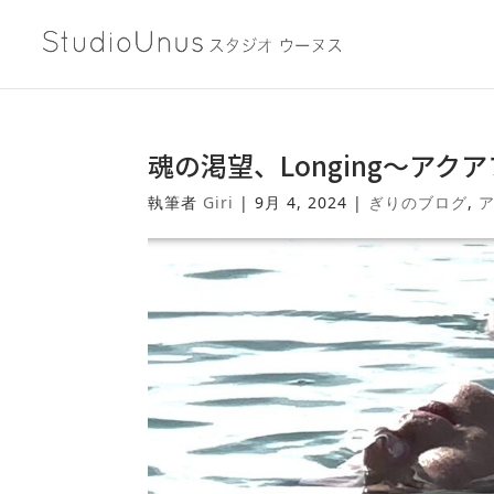
魂の渇望、Longing〜アク
執筆者
Giri
|
9月 4, 2024
|
ぎりのブログ
,