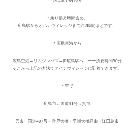
ジは車で約10分
＊乗り換え時間含め、
広島駅からオハナヴィレッジまで約2時間ほどです。
＊広島空港から
広島空港→リムジンバス→JR広島駅へ ーー所要時間50分
そこから上記の方法でオハナヴィレッジに到着できます。
＊車で
広島市←国道31号→呉市
呉市←国道487号ー音戸大橋・早瀬大橋経由→江田島市